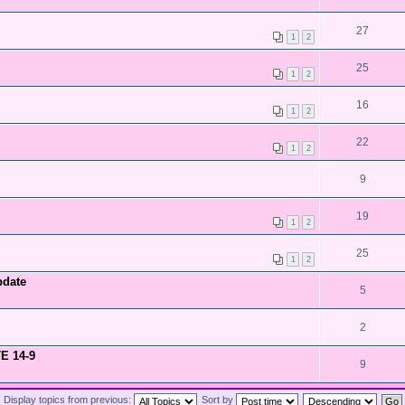
27
1
2
25
1
2
16
1
2
22
1
2
9
19
1
2
25
1
2
pdate
5
2
TE 14-9
9
Display topics from previous:
Sort by