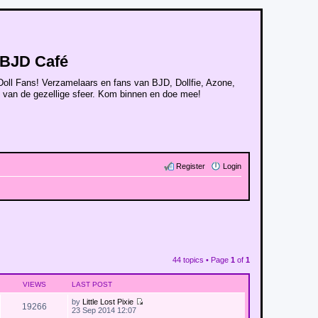
BJD Café
Doll Fans! Verzamelaars en fans van BJD, Dollfie, Azone,
n van de gezellige sfeer. Kom binnen en doe mee!
Register
Login
44 topics • Page
1
of
1
VIEWS
LAST POST
by
Little Lost Pixie
19266
V
23 Sep 2014 12:07
i