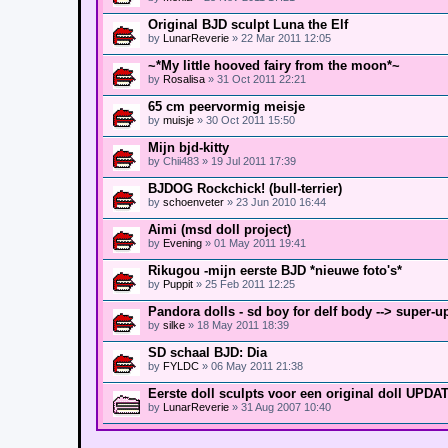
Original BJD sculpt Luna the Elf
by
LunarReverie
» 22 Mar 2011 12:05
~*My little hooved fairy from the moon*~
by
Rosalisa
» 31 Oct 2011 22:21
65 cm peervormig meisje
by
muisje
» 30 Oct 2011 15:50
Mijn bjd-kitty
by
Chii483
» 19 Jul 2011 17:39
BJDOG Rockchick! (bull-terrier)
by
schoenveter
» 23 Jun 2010 16:44
Aimi (msd doll project)
by
Evening
» 01 May 2011 19:41
Rikugou -mijn eerste BJD *nieuwe foto's*
by
Puppit
» 25 Feb 2011 12:25
Pandora dolls - sd boy for delf body --> super-u
by
silke
» 18 May 2011 18:39
SD schaal BJD: Dia
by
FYLDC
» 06 May 2011 21:38
Eerste doll sculpts voor een original doll UPDA
by
LunarReverie
» 31 Aug 2007 10:40