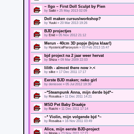
~ Ilgo ~ First Doll Sculpt by Pien
by
Saibi
» 25 May 2013 02:09
Doll maken cursus/workshop?
by
Yuuki
» 20 Mar 2013 19:26
BJD projectjes
by
Enid
» 05 Nov 2012 21:12
Merun - 40cm 3D popje (bijna klaar!)
by
HystericalParoxysm
» 03 Feb 2013 15:47
bjd project na 2 jaar weer hervat
by
Shiza
» 09 Mar 2009 22:03
lilith - almost there now >.<
by
silke
» 17 Dec 2011 17:17
Eerste BJD maken; neko girl
by
denissee
» 05 Jul 2012 19:30
~*Steampunk Anna, mijn derde bjd*~
by
Rosalisa
» 11 Dec 2011 14:21
MSD Pet Baby Draakje
by
Raichi
» 11 Dec 2011 17:14
~* Violin, mijn volgende bjd *~
by
Rosalisa
» 16 Nov 2011 03:49
Alice, mijn eerste BJD-project
by
Monia
» 23 Nov 2011 17:21