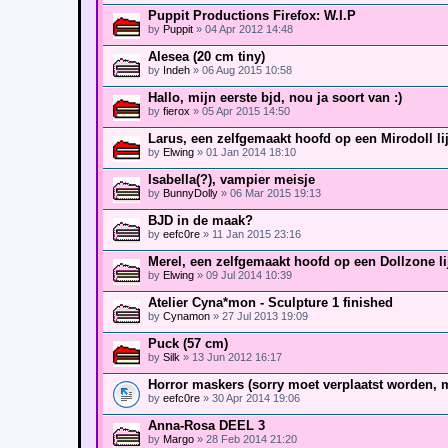
Puppit Productions Firefox: W.I.P
by
Puppit
» 04 Apr 2012 14:48
Alesea (20 cm tiny)
by
Indeh
» 06 Aug 2015 10:58
Hallo, mijn eerste bjd, nou ja soort van :)
by
fierox
» 05 Apr 2015 14:50
Larus, een zelfgemaakt hoofd op een Mirodoll lij
by
Elwing
» 01 Jan 2014 18:10
Isabella(?), vampier meisje
by
BunnyDolly
» 06 Mar 2015 19:13
BJD in de maak?
by
eefc0re
» 11 Jan 2015 23:16
Merel, een zelfgemaakt hoofd op een Dollzone lij
by
Elwing
» 09 Jul 2014 10:39
Atelier Cyna*mon - Sculpture 1 finished
by
Cynamon
» 27 Jul 2013 19:09
Puck (57 cm)
by
Silk
» 13 Jun 2012 16:17
Horror maskers (sorry moet verplaatst worden, m
by
eefc0re
» 30 Apr 2014 19:06
Anna-Rosa DEEL 3
by
Margo
» 28 Feb 2014 21:20