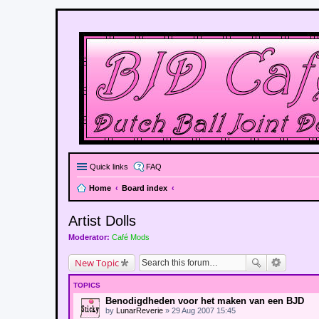
Quick links
FAQ
Home
Board index
Artist Dolls
Moderator:
Café Mods
New Topic
TOPICS
Benodigdheden voor het maken van een BJD
by
LunarReverie
» 29 Aug 2007 15:45