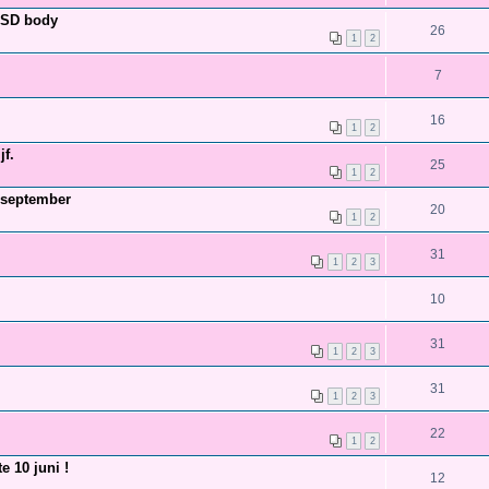
MSD body
26
1
2
7
16
1
2
jf.
25
1
2
 september
20
1
2
31
1
2
3
10
31
1
2
3
31
1
2
3
22
1
2
e 10 juni !
12