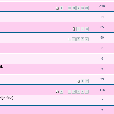
496
1
…
30
31
32
33
34
14
35
1
2
3
f
50
1
2
3
4
3
6
f.
6
23
1
2
115
1
…
4
5
6
7
8
ijn fout)
7
7