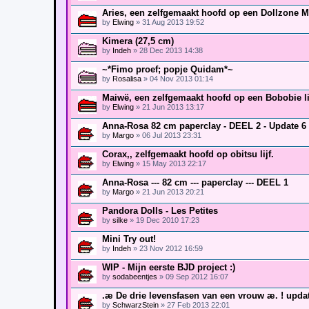
Aries, een zelfgemaakt hoofd op een Dollzone 
by
Elwing
» 31 Aug 2013 19:52
Kimera (27,5 cm)
by
Indeh
» 28 Dec 2013 14:38
~*Fimo proef; popje Quidam*~
by
Rosalisa
» 04 Nov 2013 01:14
Maiwë, een zelfgemaakt hoofd op een Bobobie li
by
Elwing
» 21 Jun 2013 13:17
Anna-Rosa 82 cm paperclay - DEEL 2 - Update 6
by
Margo
» 06 Jul 2013 23:31
Corax,, zelfgemaakt hoofd op obitsu lijf.
by
Elwing
» 15 May 2013 22:17
Anna-Rosa --- 82 cm --- paperclay --- DEEL 1
by
Margo
» 21 Jun 2013 20:21
Pandora Dolls - Les Petites
by
silke
» 19 Dec 2010 17:23
Mini Try out!
by
Indeh
» 23 Nov 2012 16:59
WIP - Mijn eerste BJD project :)
by
sodabeentjes
» 09 Sep 2012 16:07
.æ De drie levensfasen van een vrouw æ. ! updat
by
SchwarzStein
» 27 Feb 2013 22:01