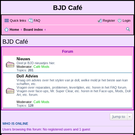
BJD Café
Quick links
FAQ
Register
Login
Home
Board index
ear
BJD Café
ch
Forum
Nieuws
Deel je BJD nieuwtjes hier.
Moderator:
Café Mods
Topics:
201
Doll Advies
Vraag om advies over het stylen van je doll, welke mold je het beste aan kan
schaffen, etc.
Vragen over reparaties, problemen, levertijden, etc. horen in het FAQ forum.
Vragen over face-ups, Mr. Super Clear, etc. horen in het Face-ups, Mods, Doll
Art, etc. forum.
Moderator:
Café Mods
Topics:
128
Jump to
WHO IS ONLINE
Users browsing this forum: No registered users and 1 guest