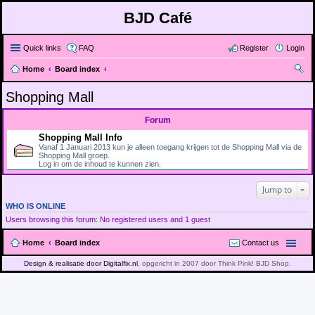
BJD Café
Quick links
FAQ
Register
Login
Home
Board index
ear
Shopping Mall
ch
Forum
Shopping Mall Info
Vanaf 1 Januari 2013 kun je alleen toegang krijgen tot de Shopping Mall via de
Shopping Mall groep.
Log in om de inhoud te kunnen zien.
Jump to
WHO IS ONLINE
Users browsing this forum: No registered users and 1 guest
Home
Board index
Contact us
Design & realisatie door Digitalfix.nl
, opgericht in 2007 door Think Pink! BJD Shop.