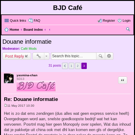
BJD Café
Quick links
FAQ
Register
Login
Home
Board index
ear
Douane informatie
ch
Moderator:
Café Mods
Post Reply
31 posts
1
2
3
yasmina-chan
Quote
SD13
Re: Douane informatie
11 May 2017 10:30
P
o
Het is zo dat ems zendingen (dus alles wat geen express service heeft)
s
Overgedragen word aan, snelste goedkoopste bedrijf wat het kan
t
vervoeren. Posrtnl mag hier geen Monopoly over spelen, Wat dus inhoud
dat je pakketje uit china ook met dhl kan komen een gls of dergelijke.