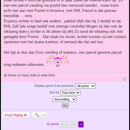
Maar omdat Postnl de grootste is is daar zeker de meeste kans op. Zo
kan een parcel zending via postnl hier verstuurd worden , maar komt
echt niet aan met Postnl in America, met DHL Parcel is dat precies
hetzelfde ... ems ...
Express echter is heel wat anders , pakket blijft dan bij 1 bedrijf en bij
DHL Zelf (als enige bedrijf met strenge controlle) Mogen zij dan ook de
inklaring doen.( echter is dit alleen bij dhl) Zo word de inklaring ook niet
geregeld door Postnl... Dat staat los ervan, echter kunnen zij wel contact
opnemen met het duane kantoor, of iemand die dat wel kan.
Het ligt er dus aan Ems zending of express, een parcel gewone parcel
mag iedereen uitleveren.
@ Home: to many dolls to write here
Display posts from previous:
Sort by
Post Reply
31 posts
1
2
3